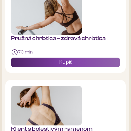
Pružná chrbtica – zdravá chrbtica
70 min
Kúpiť
Klient s bolestivým ramenom