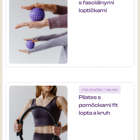
s fasciálnymi
loptičkami
PREZENČNE / ONLINE
Pilates s
pomôckami fit
lopta a kruh