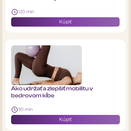
120 min
Kúpiť
Ako udržať a zlepšiť mobilitu v
bedrovom kĺbe
90 min
Kúpiť