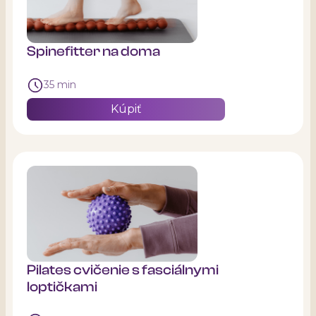
Spinefitter na doma
35 min
Kúpiť
Pilates cvičenie s fasciálnymi
loptičkami