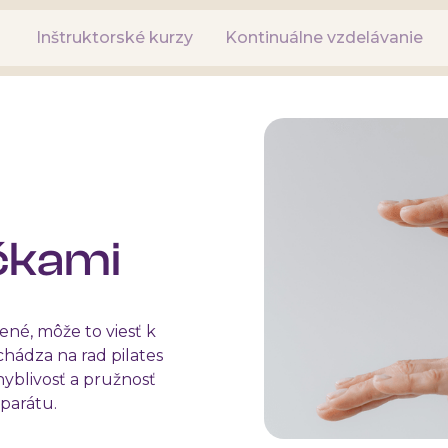
Inštruktorské kurzy
Kontinuálne vzdelávanie
ičkami
né, môže to viesť k
chádza na rad pilates
hyblivosť a pružnosť
parátu.