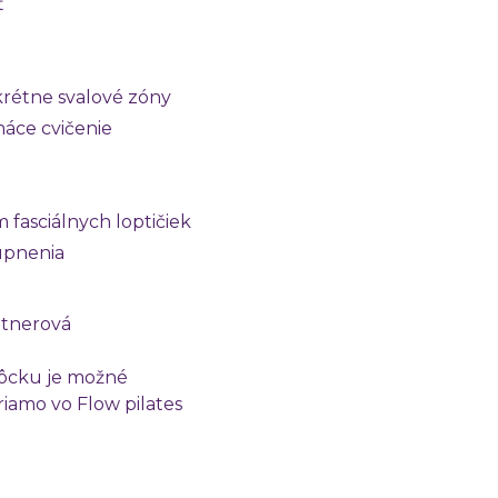
ť
rétne svalové zóny
máce cvičenie
 fasciálnych loptičiek
upnenia
ntnerová
cku je možné
riamo vo Flow pilates