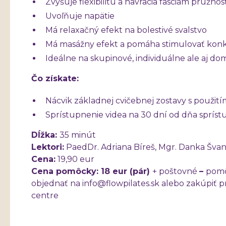
Zvyšuje flexibilitu a navracia fasciám pružnos
Uvoľňuje napätie
Má relaxačný efekt na bolestivé svalstvo
Má masážny efekt a pomáha stimulovať konk
Ideálne na skupinové, individuálne ale aj do
Čo získate:
Nácvik základnej cvičebnej zostavy s použitím
Sprístupnenie videa na 30 dní od dňa spríst
Dĺžka:
35 minút
Lektori:
PaedDr. Adriana Bíreš, Mgr. Danka Šva
Cena:
19,90 eur
Cena pomôcky: 18 eur (pár)
+ poštovné
–
pomô
objednať na info@flowpilates.sk alebo zakúpiť p
centre