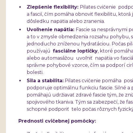
Zlepšenie flexibility:
Pilates cvičenie podpo
a fascií, čím pomáha obnoviť flexibilitu, ktor
dôsledku napätia alebo zranenia.
Uvoľnenie napätia:
Fascie sa nesprávnymi 
a to v zmysle obmedzenia rozsahu pohybu, s
jednoducho zníženou hydratáciou. Počas pila
používajú
fasciálne loptičky
, ktoré pomáh
alebo automasážou uvoľniť napätia vo fasci
správne pohybové vzorce, čím sa podporí cirk
bolesti.
Sila a stabilita:
Pilates cvičenie pomáha posi
podporuje optimálnu funkciu fascie. Silné a
pomáhajú udržiavať zdravé fascie tým, že zni
spojivového tkaniva. Tým sa zabezpečí, že fa
schopné podporiť telo počas rôznych fyzickýc
Prednosti cvičebnej pomôcky: