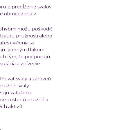
ruje predĺženie svalov
á je obmedzená v
pohybmi môžu poškodiť
tratou pružnosti alebo
tes cvičenia sa
ajú jemným tlakom
ách tým, že podporujú
ulácia a zníženie
lňovať svaly a zároveň
 pružné svaly
žujú zaťaženie
scie zostanú pružné a
h aktivít.