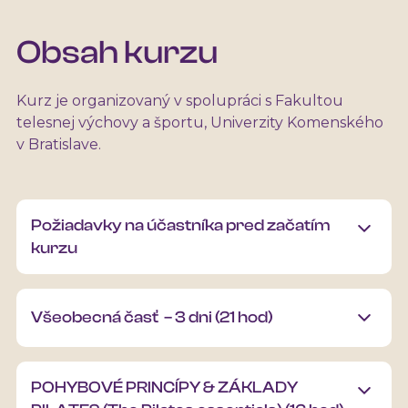
Obsah kurzu
Kurz je organizovaný v spolupráci s
Fakultou
telesnej výchovy a športu, Univerzity Komenskéh
o
v Bratislave.
Požiadavky na účastníka pred začatím
kurzu
Vek minimálne 18 rokov.
Všeobecná časť – 3 dni (21 hod)
Odporúčame absolvovať 10 hodín pilates
cvičenia na podložke.
Čo sa naučíte:
POHYBOVÉ PRINCÍPY & ZÁKLADY
Úvod