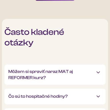
Často kladené
otázky
Môžem si spraviť naraz MAT aj
REFORMER kurz?
Účastniť sa dvoch kurzov naraz je veľmi
náročné. Každý kurz si vyžaduje absolvovať
Čo sú to hospitačné hodiny?
veľký počet hospitačných hodín, vzdelávania a
učenia. Odporúčaný postup je absolvovať
Hospitačné hodiny sú
praktická súčasť