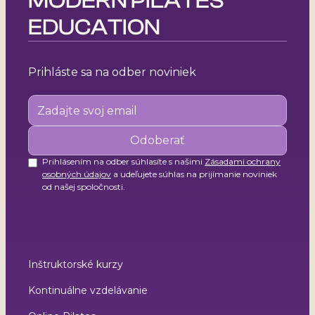
MODERN PILATES
REFORMER 1–3.
EDUCATION
Prihláste sa na odber noviniek
Prihlásením na odber súhlasíte s našimi
Zásadami ochrany
osobných údajov
a udeľujete súhlas na prijímanie noviniek
od našej spoločnosti.
Inštruktorské kurzy
Kontinuálne vzdelávanie