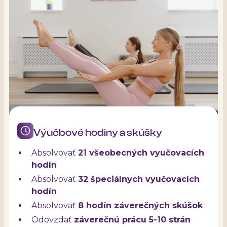
Instructor.
jeho stabilitu
cvikov
Základné cviky pre začiatočníkov a mierne
Odovzdať záverečnú prácu v rozsahu 5 - 10
pokročilých vrátane ich modifikácií
strán
Ukážkové a tréningové hodiny na
Absolvovať výučbové a hospitačné hodiny
upevnenie vedomostí v praxi
Výučbové hodiny a skúšky
Absolvovať
21 všeobecných vyučovacích
hodín
Absolvovať
32 špeciálnych vyučovacích
hodín
Absolvovať
8 hodín záverečných skúšok
Odovzdať
záverečnú prácu 5-10 strán