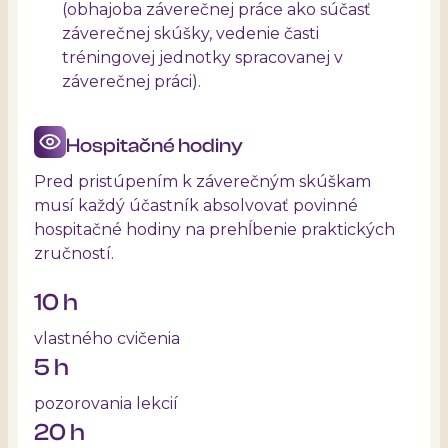
(obhajoba záverečnej práce ako súčasť
záverečnej skúšky, vedenie časti
tréningovej jednotky spracovanej v
záverečnej práci).
Hospitačné hodiny
Pred pristúpením k záverečným skúškam
musí každý účastník absolvovať povinné
hospitačné hodiny na prehĺbenie praktických
zručností.
10 h
vlastného cvičenia
5 h
pozorovania lekcií
20 h