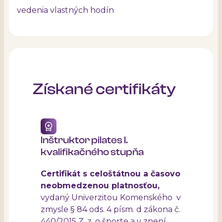
vedenia vlastných hodín
Získané certifikáty
Inštruktor pilates I.
kvalifikačného stupňa
Certifikát s celoštátnou a časovo
neobmedzenou platnosťou,
vydaný Univerzitou Komenského v
zmysle § 84 ods. 4 písm. d zákona č.
440/2015 Z. z. o športe a v znení